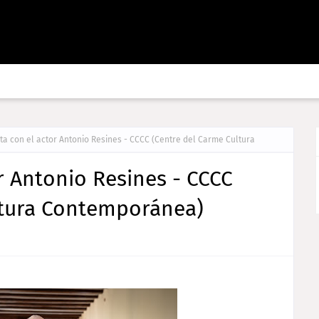
sta con el actor Antonio Resines - CCCC (Centre del Carme Cultura
or Antonio Resines - CCCC
ltura Contemporánea)