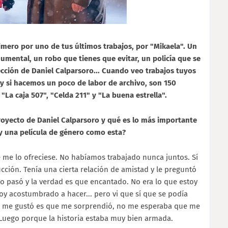
imero por uno de tus últimos trabajos, por "Mikaela". Un
numental, un robo que tienes que evitar, un policía que se
ección de Daniel Calparsoro... Cuando veo trabajos tuyos
y si hacemos un poco de labor de archivo, son 150
 "La caja 507", "Celda 211" y "La buena estrella".
proyecto de Daniel Calparsoro y qué es lo más importante
 y una película de género como esta?
me lo ofreciese. No habíamos trabajado nunca juntos. Sí
ción. Tenía una cierta relación de amistad y le preguntó
o pasó y la verdad es que encantado. No era lo que estoy
oy acostumbrado a hacer... pero vi que sí que se podía
e me gustó es que me sorprendió, no me esperaba que me
. Luego porque la historia estaba muy bien armada.