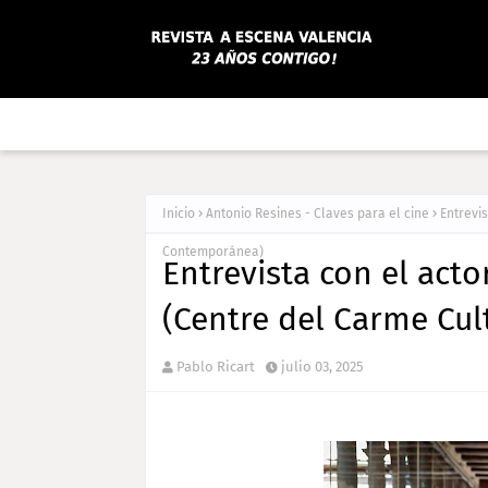
Inicio
Antonio Resines - Claves para el cine
Entrevi
Contemporánea)
Entrevista con el act
(Centre del Carme Cu
Pablo Ricart
julio 03, 2025