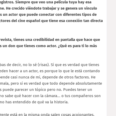
egistros. Siempre que veo una película tuya hay esa
ine. He crecido viéndote trabajar y se genera un vínculo
 un actor que puede conectar con diferentes tipos de
ctores del cine español que tiene esa conexión tan directa
vista, tienes una credibilidad en pantalla que hace que
s un don que tienes como actor. ¿Qué es para ti lo más
s de decir, no lo sé (risas). Sí que es verdad que tienes
ueden hacer a un actor, es porque lo que le está contando
epende casi nunca de mi, depende de otros factores. He
 mala, pero sí es verdad que todo depende absolutamente
 Es puede parecer un tópico pero no. Puedes tener un
r no sabe qué hacer con la cámara... o tus compañeros son
 no has entendido de qué va la historia.
 gente está en la misma onda salen cosas acojonantes.