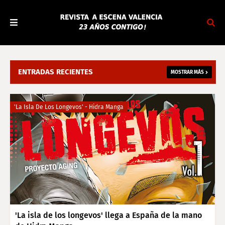
ENTRADAS RECIENTES
MOSTRAR MÁS
'La Isla De Los Longevos' - Hidra Manga
'La isla de los longevos' llega a España de la mano