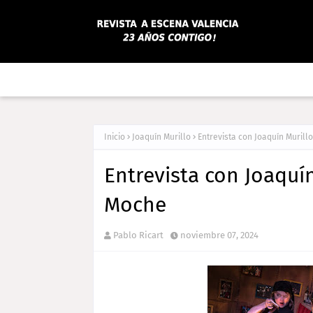
Inicio
Joaquín Murillo
Entrevista con Joaquín Murill
Entrevista con Joaquín
Moche
Pablo Ricart
noviembre 07, 2024