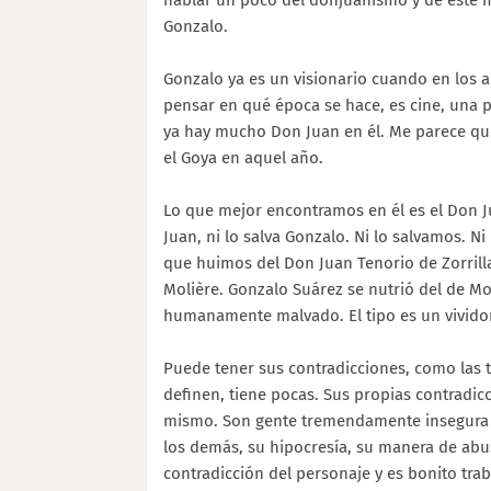
hablar un poco del donjuanismo y de este m
Gonzalo.
Gonzalo ya es un visionario cuando en los 
pensar en qué época se hace, es cine, una p
ya hay mucho Don Juan en él. Me parece qu
el Goya en aquel año.
Lo que mejor encontramos en él es el Don J
Juan, ni lo salva Gonzalo. Ni lo salvamos. Ni
que huimos del Don Juan Tenorio de Zorrill
Molière. Gonzalo Suárez se nutrió del de M
humanamente malvado. El tipo es un vividor
Puede tener sus contradicciones, como las t
definen, tiene pocas. Sus propias contradic
mismo. Son gente tremendamente insegura 
los demás, su hipocresía, su manera de abus
contradicción del personaje y es bonito tra