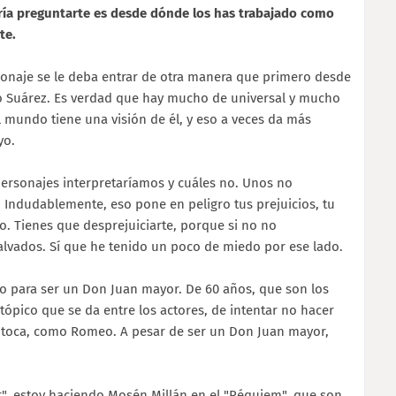
ría preguntarte es desde dónde los has trabajado como
te.
onaje se le deba entrar de otra manera que primero desde
o Suárez. Es verdad que hay mucho de universal y mucho
mundo tiene una visión de él, y eso a veces da más
yo.
ersonajes interpretaríamos y cuáles no. Unos no
a. Indudablemente, eso pone en peligro tus prejuicios, tu
o. Tienes que desprejuiciarte, porque si no no
alvados. Sí que he tenido un poco de miedo por ese lado.
do para ser un Don Juan mayor. De 60 años, que son los
tópico que se da entre los actores, de intentar no hacer
 toca, como Romeo. A pesar de ser un Don Juan mayor,
r", estoy haciendo Mosén Millán en el "Réquiem", que son