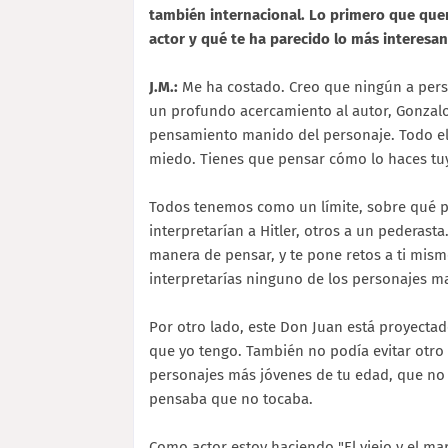
también internacional. Lo primero que que
actor y qué te ha parecido lo más interesan
J.M.:
Me ha costado. Creo que ningún a pers
un profundo acercamiento al autor, Gonzal
pensamiento manido del personaje. Todo el 
miedo. Tienes que pensar cómo lo haces tu
Todos tenemos como un límite, sobre qué p
interpretarían a Hitler, otros a un pederast
manera de pensar, y te pone retos a ti mism
interpretarías ninguno de los personajes m
Por otro lado, este Don Juan está proyecta
que yo tengo. También no podía evitar otro 
personajes más jóvenes de tu edad, que no
pensaba que no tocaba.
Como actor estoy haciendo "El viejo y el ma