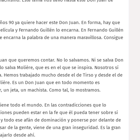
achismo. Este tema nos llevó hasta este Don Juan de
años 90 ya quiere hacer este Don Juan. En forma, hay que
elícula y Fernando Guillén lo encarna. En Fernando Guillén
e encarna la palabra de una manera maravillosa. Consigue
uan que queremos contar. No lo salvamos. Ni se salva Don
 lo salva Molière, que es en el que se inspira. Nosotros sí
a. Hemos trabajado mucho desde el de Tirso y desde el de
olière. Es un Don Juan que en todo momento es
, un jeta, un machista. Como tal, lo mostramos.
iene todo el mundo. En las contradicciones que lo
ciones pueden estar en la fe que él pueda tener sobre sí
y todo ese afán de dominación y ponerse por delante de
ar de la gente, viene de una gran inseguridad. Es la gran
bajarlo desde ahí.