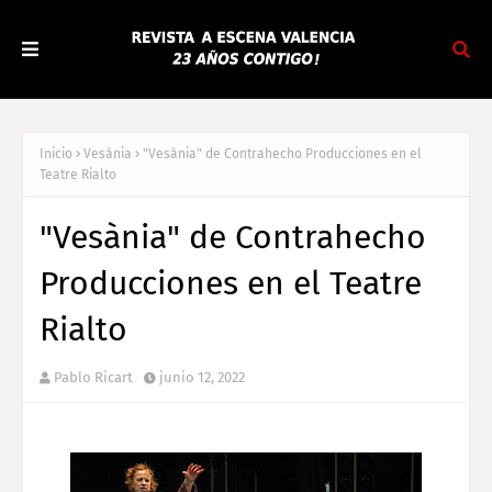
Inicio
Vesània
"Vesània" de Contrahecho Producciones en el
Teatre Rialto
"Vesània" de Contrahecho
Producciones en el Teatre
Rialto
Pablo Ricart
junio 12, 2022