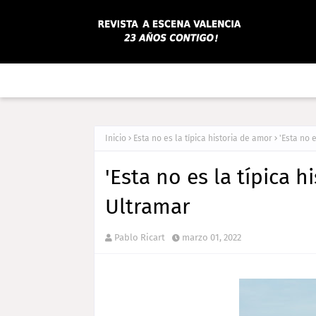
Inicio
Esta no es la típica historia de amor
'Esta no 
'Esta no es la típica h
Ultramar
Pablo Ricart
marzo 01, 2022