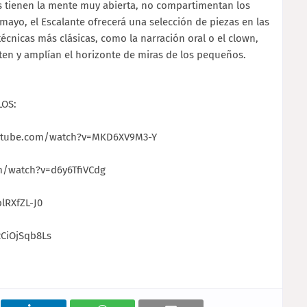
s tienen la mente muy abierta, no compartimentan los
mayo, el Escalante ofrecerá una selección de piezas en las
técnicas más clásicas, como la narración oral o el clown,
ten y amplían el horizonte de miras de los pequeños.
LOS:
youtube.com/watch?v=MKD6XV9M3-Y
m/watch?v=d6y6TfiVCdg
lRXfZL-J0
2CiOjSqb8Ls