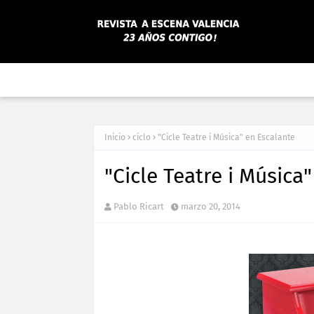
Inicio
ciclo
"Cicle Teatre i Música" en Escalante
"Cicle Teatre i Música
Pablo Ricart
marzo 20, 2014