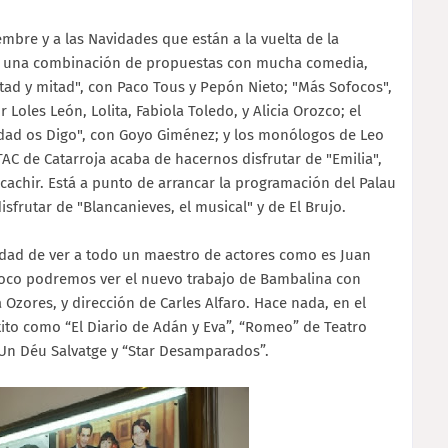
mbre y a las Navidades que están a la vuelta de la
co una combinación de propuestas
con mucha comedia,
itad y mitad", con Paco Tous y Pepón Nieto; "Más Sofocos",
oles León, Lolita, Fabiola Toledo, y Alicia Orozco; el
erdad os Digo", con Goyo Giménez; y los monólogos de Leo
TAC de Catarroja acaba de hacernos disfrutar de "Emilia",
cachir. Está a punto de arrancar la programación del Palau
isfrutar de "Blancanieves, el musical" y de El Brujo.
nidad de ver a todo un maestro de actores como es Juan
poco podremos ver el nuevo trabajo de Bambalina con
 Ozores, y dirección de Carles Alfaro. Hace nada, en el
ito como “El Diario de Adán y Eva”, “Romeo” de Teatro
"Un Déu Salvatge y “Star Desamparados”.