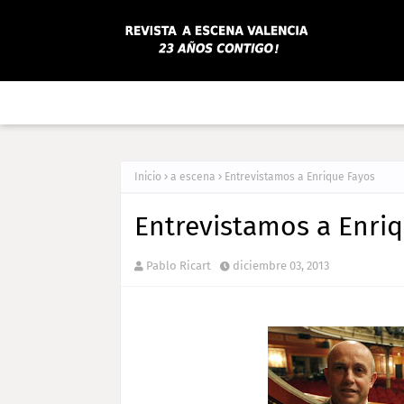
Inicio
a escena
Entrevistamos a Enrique Fayos
Entrevistamos a Enri
Pablo Ricart
diciembre 03, 2013