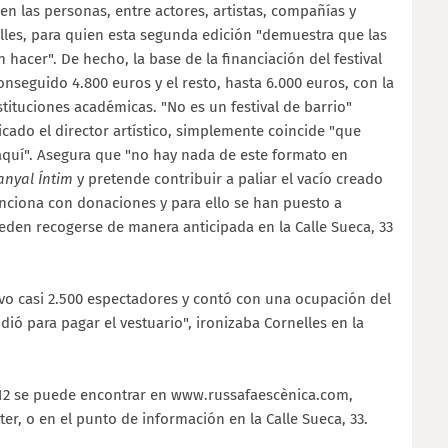
cen las personas, entre actores, artistas, compañías y
les, para quien esta segunda edición "demuestra que las
 hacer". De hecho, la base de la financiación del festival
nseguido 4.800 euros y el resto, hasta 6.000 euros, con la
ituciones académicas. "No es un festival de barrio"
icado el director artístico, simplemente coincide "que
 aquí". Asegura que "no hay nada de este formato en
nyal Íntim
y pretende contribuir a paliar el vacío creado
Funciona con donaciones y para ello se han puesto a
eden recogerse de manera anticipada en la Calle Sueca, 33
uvo casi 2.500 espectadores y contó con una ocupación del
 dió para pagar el vestuario", ironizaba Cornelles en la
012 se puede encontrar en www.russafaescènica.com,
er, o en el punto de información en la Calle Sueca, 33.