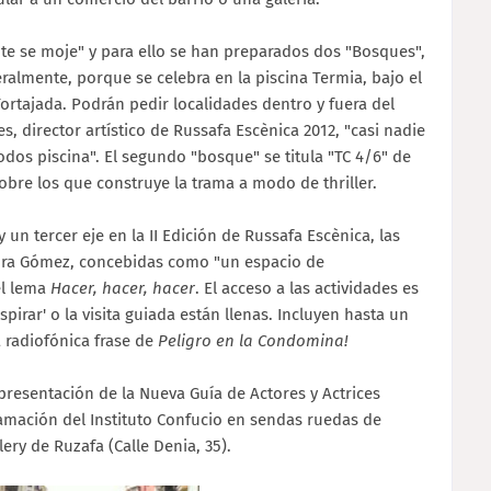
te se moje" y para ello se han preparados dos "Bosques",
eralmente, porque se celebra en la piscina Termia, bajo el
 Tortajada. Podrán pedir localidades dentro y fuera del
, director artístico de Russafa Escènica 2012, "casi nadie
odos piscina". El segundo "bosque" se titula "TC 4/6" de
sobre los que construye la trama a modo de thriller.
un tercer eje en la II Edición de Russafa Escènica, las
ndra Gómez, concebidas como "un espacio de
el lema
Hacer, hacer, hacer
. El acceso a las actividades es
spirar' o la visita guiada están llenas. Incluyen hasta un
a radiofónica frase de
Peligro en la Condomina!
 presentación de la Nueva Guía de Actores y Actrices
ramación del Instituto Confucio en sendas ruedas de
ery de Ruzafa (Calle Denia, 35).