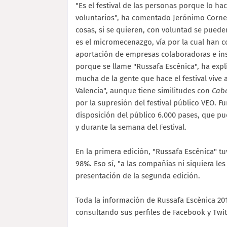
"Es el festival de las personas porque lo ha
voluntarios", ha comentado Jerónimo Cornel
cosas, si se quieren, con voluntad se pueden
es el micromecenazgo, vía por la cual han co
aportación de empresas colaboradoras e inst
porque se llame "Russafa Escènica", ha expl
mucha de la gente que hace el festival vive
Valencia", aunque tiene similitudes con
Caba
por la supresión del festival público VEO. 
disposición del público 6.000 pases, que pu
y durante la semana del Festival.
En la primera edición, "Russafa Escènica" t
98%. Eso sí, "a las compañías ni siquiera les
presentación de la segunda edición.
Toda la información de Russafa Escènica 2
consultando sus perfiles de Facebook y Twitt