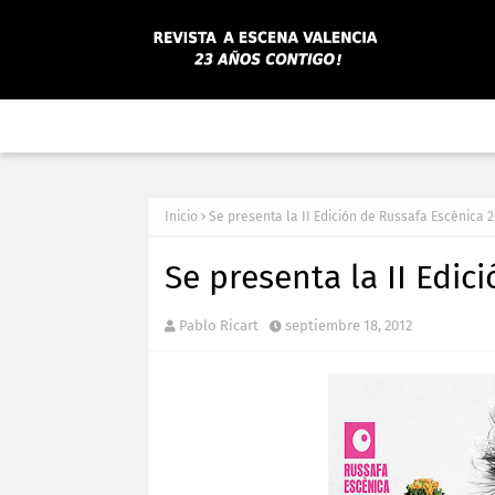
Inicio
Se presenta la II Edición de Russafa Escènica 
Se presenta la II Edic
Pablo Ricart
septiembre 18, 2012