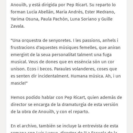
Anouilh, y está dirigida por Pep Ricart. Su reparto lo
forman Lucía Abellán, María Andrés, Ester Medrano,
Yarima Osuna, Paula Pachón, Luna Soriano y Guille
Zavala.
"Una orquestra de senyoretes. I les passions, anhels i
frustracions d'aquestes músiques femelles, que aniran
emergint de la seua personalitat talment una fuga
musical. Veus de dones que en essència són un cor
uníson. Ecos i becos. Paraules volanderes, coses que
es senten d
ir incidentalment. Humana música. Ah, i un
mascle!"
Hemos podido hablar con Pep Ricart, quien además de
director se encarga de la dramaturgia de esta versión
de la obra de Anouilh, y con el reparto.
En el archivo, también se incluye la entrevista de esta