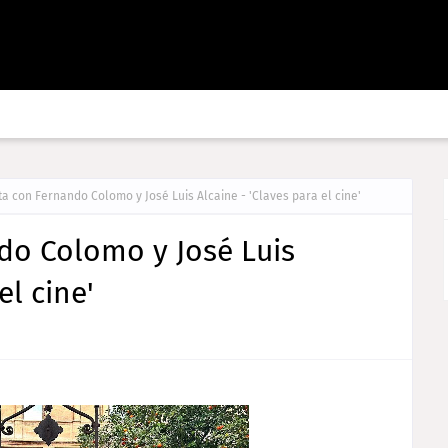
ta con Fernando Colomo y José Luis Alcaine - 'Claves para el cine'
do Colomo y José Luis
el cine'