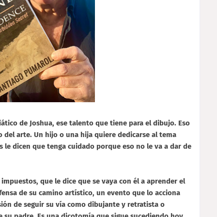
iático de Joshua, ese talento que tiene para el dibujo. Eso
 del arte. Un hijo o una hija quiere dedicarse al tema
res le dicen que tenga cuidado porque eso no le va a dar de
impuestos, que le dice que se vaya con él a aprender el
efensa de su camino artístico, un evento que lo acciona
sión de seguir su vía como dibujante y retratista o
de su padre. Es una dicotomía que sigue sucediendo hoy