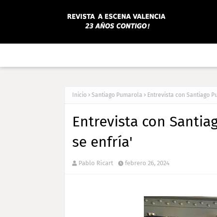
Inicio
Santiago Pumarola
Entrevista con Santiago P
Entrevista con Santia
se enfría'
Pablo Ricart
febrero 26, 2024