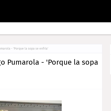
umarola - 'Porque la sopa se enfría'
go Pumarola - 'Porque la sopa