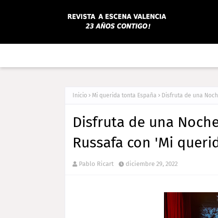
Inicio
Mi querida tonta España
Disfruta de una Noch
Disfruta de una Noche
Russafa con 'Mi queri
Pablo Ricart
diciembre 29, 2022