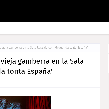
evieja gamberra en la Sala Russafa con 'Mi querida tonta España'
vieja gamberra en la Sala
da tonta España'