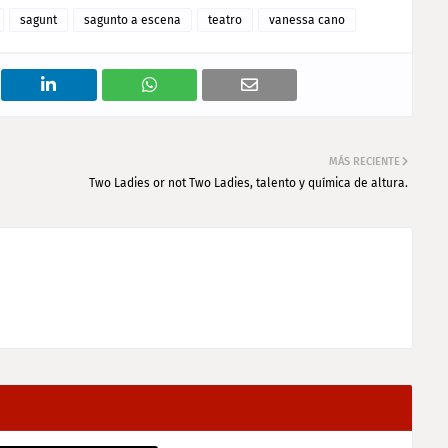
sagunt
sagunto a escena
teatro
vanessa cano
MÁS RECIENTE
Two Ladies or not Two Ladies, talento y química de altura.