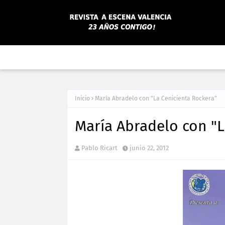
Inicio
María Abradelo con "La Cenicienta Rockera"
María Abradelo con "L
Pablo Ricart
junio 22, 2012