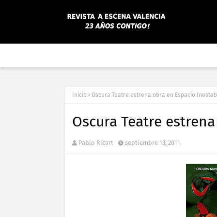
Inicio
Oscura Teatre estrena obra en Espacio Inestab
Oscura Teatre estrena
Pablo Ricart
septiembre 13, 2011