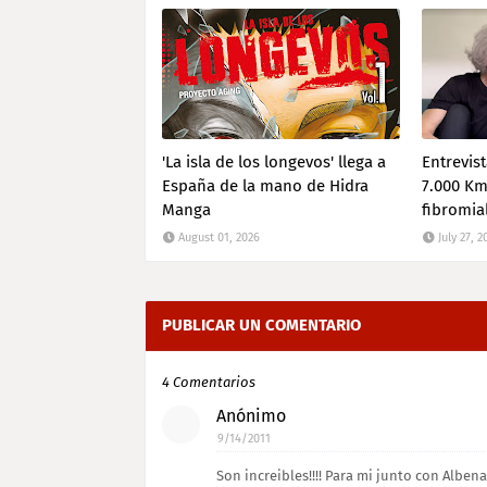
'La isla de los longevos' llega a
Entrevis
España de la mano de Hidra
7.000 Km 
Manga
fibromia
August 01, 2026
July 27, 2
PUBLICAR UN COMENTARIO
4 Comentarios
Anónimo
9/14/2011
Son increibles!!!! Para mi junto con Albe