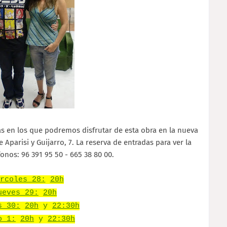
ías en los que podremos disfrutar de esta obra en la nueva
e Aparisi y Guijarro, 7. La reserva de entradas para ver la
onos: 96 391 95 50 - 665 38 80 00.
rcoles 28:
20h
ueves 29:
20h
s 30:
20h
y
22:30h
o 1:
20h
y
22:30h