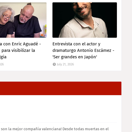
ta con Enric Aguadé -
Entrevista con el actor y
para visibilizar la
dramaturgo Antonio Escámez -
lgia
'Ser grandes en Japón'
026
July 21, 2026
na son la mejor compañia valenciana! Desde todas muertas en el