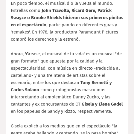
En poco tiempo, el musical dio la vuelta al mundo.
Estrellas como
John Travolta, Ricard Gere, Patrick
Swayze o Brooke Shields hicieron sus primeros pinitos
en el espectáculo
, participando en diferentes giras y
'remakes'. En 1978, la productora Paramount Pictures
compró los derechos y la estrenó.
Ahora, 'Grease, el musical de tu vida' es un musical "de
gran formato" que apuesta por la calidad y la
espectacularidad, con música en direct
o
-traducida al
castellano- y una treintena de artistas sobre el
escenario, entre los que destacan
To
ny Bernetti y
Carlos Solano
como protagonistas masculinos
interpretando al emblemático Danny Zucko, y las
cantantes y ex concursantes de OT
Gisela y Elena Gadel
en los papeles de Sandy y Rizzo, respectivamente.
Gisela explicó a los medios que en el espectáculo "la
gente acaba bailando y cantando, se lo pasa bomba",