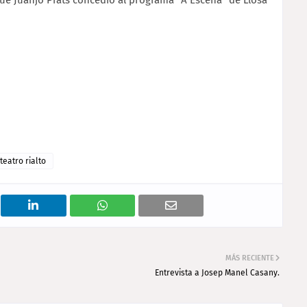
que Juanjo Prats concedió al programa "A Escena" de Llosa
teatro rialto
MÁS RECIENTE
Entrevista a Josep Manel Casany.