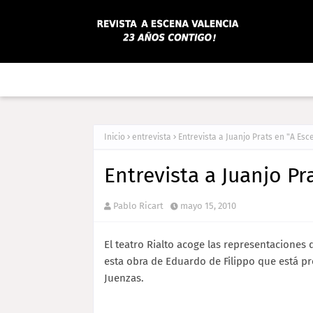
Inicio
entrevista
Entrevista a Juanjo Prats en "A Esc
Entrevista a Juanjo Pr
Pablo Ricart
mayo 15, 2010
El teatro Rialto acoge las representaciones d
esta obra de Eduardo de Filippo que está p
Juenzas.