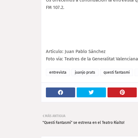
Os ofrecemos a continuación la entrevista 
FM 107.2.
Artículo: Juan Pablo Sánchez
Foto vía: Teatres de la Generalitat Valenciana
entrevista
juanjo prats
questi fantasmi
MÁS ANTIGUA
"Questi Fantasmi" se estrena en el Teatro Rialto!