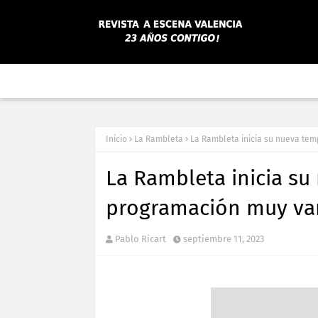
Inicio
La Rambleta
La Rambleta inicia su nueva te
La Rambleta inicia s
programación muy var
Pablo Ricart
septiembre 11, 2023