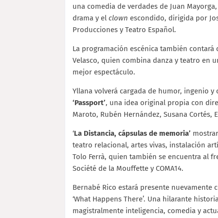
una comedia de verdades de Juan Mayorga, 
drama y el
clown
escondido, dirigida por Jo
Producciones y Teatro Español.
La programación escénica también contará
Velasco, quien combina danza y teatro en 
mejor espectáculo.
Yllana volverá cargada de humor, ingenio y 
‘Passport’
, una idea original propia con dir
Maroto, Rubén Hernández, Susana Cortés, Ed
‘
La Distancia, cápsulas de memoria’
mostrar
teatro relacional, artes vivas, instalación a
Tolo Ferrà, quien también se encuentra al fr
Société de la Mouffette y COMA14.
Bernabé Rico estará presente nuevamente con
‘What Happens There’. Una hilarante historia
magistralmente inteligencia, comedia y act