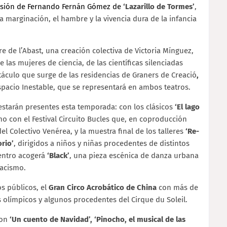
 versión de Fernando Fernán Gómez de
‘Lazarillo de Tormes’
,
 marginación, el hambre y la vivencia dura de la infancia
tre de l’Abast, una creación colectiva de Victoria Mínguez,
las mujeres de ciencia, de las científicas silenciadas
culo que surge de las residencias de Graners de Creació
,
spacio Inestable, que se representará en ambos teatros.
starán presentes esta temporada: con los clásicos
‘El lago
omo con el
Festival Circuito Bucles
que, en coproducción
el Colectivo Venérea, y la muestra final de los talleres
‘Re-
rio’
, dirigidos a niños y niñas procedentes de distintos
centro acogerá
‘Black’
, una pieza escénica de danza urbana
racismo.
s públicos, el
Gran Circo Acrobático de China
con más de
s olímpicos y algunos procedentes del Cirque du Soleil.
con
‘Un cuento de Navidad’, ‘Pinocho, el musical de las