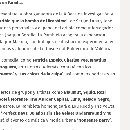
 en Familia
.
resentará la obra ganadora de la X Beca de Investigación y
rrible que la bomba de Hiroshima’
, de Sergio Luna y José
ciones personales y el papel del artista como interrogador
 de Joaquín Sorolla, La Rambleta acogerá la exposición
da por Makma, con trabajos de ilustración experimental en
umnas y alumnos de la Universitat Politècnica de València.
la comedia, como
Patricia Espejo, Charlee Pee, Ignatius
 Noguera
, entre otros. Además, contará con los
cuento’
y
‘Las chicas de la culpa’
, así como los podcasts en
.
iertos de grupos y artistas como
Blaumut, Squid, Rozi
Soleá Morente, The Murder Capital, Luna, Helado Negro,
re otros.
La Rambleta
homenajeará a Lou Reed y The Velvet
o
‘Perfect Days: 30 años sin The Velvet Underground y 10
erá el evento de música y moda urbana
‘
Nonsense party’
.