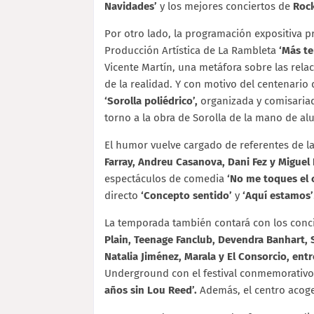
Navidades’
y los mejores conciertos de
Rock
Por otro lado, la programación expositiva p
Producción Artística de La Rambleta
‘Más te
Vicente Martín, una metáfora sobre las rela
de la realidad. Y con motivo del centenario
‘Sorolla poliédrico’,
organizada y comisaria
torno a la obra de Sorolla de la mano de al
El humor vuelve cargado de referentes de 
Farray, Andreu Casanova, Dani Fez y Miguel
espectáculos de comedia
‘No me toques el 
directo
‘Concepto sentido’
y
‘Aquí estamos’
La temporada también contará con los conc
Plain, Teenage Fanclub, Devendra Banhart, 
Natalia Jiménez, Marala y El Consorcio, ent
Underground con el festival conmemorativ
años sin Lou Reed’.
Además, el centro acog