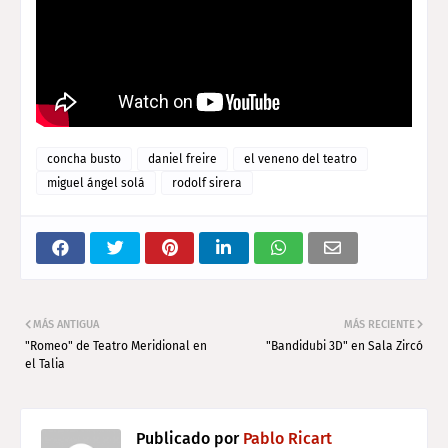
concha busto
daniel freire
el veneno del teatro
miguel ángel solá
rodolf sirera
MÁS ANTIGUA
MÁS RECIENTE
"Romeo" de Teatro Meridional en
"Bandidubi 3D" en Sala Zircó
el Talia
Publicado por
Pablo Ricart